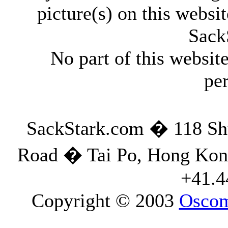
picture(s) on this websit
Sack
No part of this websi
pe
SackStark.com � 118 S
Road � Tai Po, Hong K
+41.4
Copyright © 2003
Osco