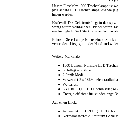
Unsere FlashMax 1000 Taschenlampe ist woh
jede andere LED Taschenlampe, die Sie je ge
haben werden.
Kraftvoll: Das Geheimnis liegt in den spezi
wenig Strom verbrauchen. Bisher waren Tasc
erschwinglich. SackStark.com ändert das ab
Robust: Diese Lampe ist aus einem Stück u
vermeiden. Liegt gut in der Hand und widers
Weitere Merkmale:
1000 Lumen! Normale LED Taschen
3 Helligkeits Stufen
2 Panik Modi
Verwendet 2 x 18650 wiederaufladbar
Wetterfest
5 x CREE Q5 LED Hochleistungs-L
Energie effizient für stundenlange 
Auf einen Blick:
Verwendet 5 x CREE Q5 LED Hochle
Korrosionsfestes Aluminium Gehäus