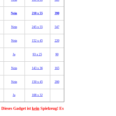
Nein
210 x 55
390
Nein
245 x 55
547
Nein
152 x 45
220
Ja
93 x 25
90
Nein
143 x 36
165
Nein
150 x 45
200
Ja
108 x 32
!
Dieses Gadget ist
kein
Spielzeug
! Es