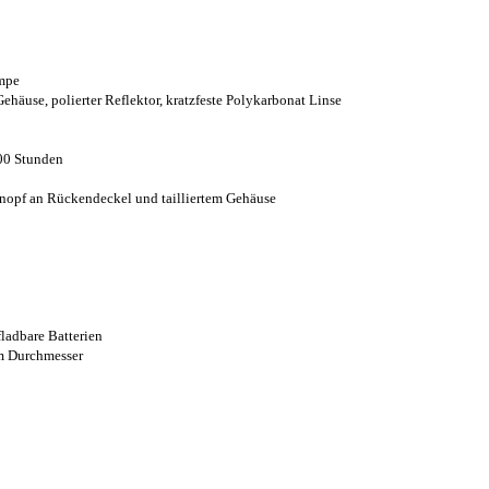
mpe
häuse, polierter Reflektor, kratzfeste Polykarbonat Linse
00 Stunden
opf an Rückendeckel und tailliertem Gehäuse
ladbare Batterien
 Durchmesser