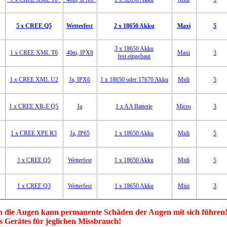
5 x CREE Q5
Wetterfest
2 x 18650 Akku
Maxi
5
3 x 18650 Akku
1 x CREE XML T6
40m, IPX8
Maxi
3
fest eingebaut
1 x CREE XML U2
Ja, IPX6
1 x 18650 oder 17670 Akku
Midi
5
1 x CREE XR-E Q5
Ja
1 x AA Batterie
Micro
3
1 x CREE XPE R3
Ja, IP65
1 x 18650 Akku
Midi
5
1 x CREE Q5
Wetterfest
1 x 18650 Akku
Midi
5
1 x CREE Q3
Wetterfest
1 x 18650 Akku
Mini
3
in die Augen kann permanente Schäden der Augen mit sich führen
es Gerätes für jeglichen Missbrauch!