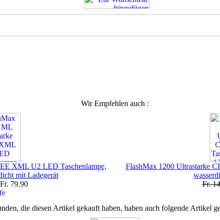
.
Wir Empfehlen auch :
REE XML U2 LED Taschenlampe,
FlashMax 1200 Ultrastarke 
icht mit Ladegerät
wasserdi
Fr. 79.90
Fr. 1
nden, die diesen Artikel gekauft haben, haben auch folgende Artikel ge