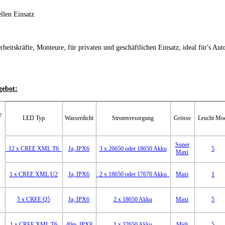
llen Einsatz
erheitskräfte, Monteure, für privaten und geschäftlichen Einsatz, ideal für's A
gebot:
ke
LED Typ
Wasserdicht
Stromversorgung
Grösse
Leucht Mo
Super
12 x CREE XML T6
Ja, IPX6
3 x 26650 oder 18650 Akku
5
Maxi
1 x CREE XML U2
Ja, IPX6
2 x 18650 oder 17670 Akku
Maxi
1
5 x CREE Q5
Ja, IPX6
2 x 18650 Akku
Maxi
5
1 x CREE XML T6
40m, IPX8
1 x 32650 Akku
Midi
5