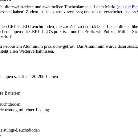
l die zweitstärkste und zweithellste Taschenlampe auf dem Markt (
nur die Fla
sehen haben! Zudem ist sie extrem zuverlässig und robust verarbeitet, sodass S
ellen CREE LED Leuchtdioden, die zur Zeit zu den stärksten Leuchtdioden überha
henlampen mit CREE LED's praktisch nur für Profis wie Polizei, Militär, Sic
 sofort!
ltra-robustem Aluminium präzisions-gefräst. Das Aluminium wurde dann zusätzl
teht allen Wetterverhältnissen.
lampen schaffen 120-200 Lumen.
e Batterien
euchtdioden
Beleuchtung mit einer Ladung
istungs-Leuchtdioden
e