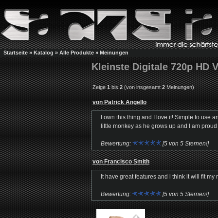
Startseite
»
Katalog
»
Alle Produkte
»
Meinungen
Kleinste Digitale 720p HD 
Zeige
1
bis
2
(von insgesamt
2
Meinungen)
von Patrick Angello
I own this thing and I love it! Simple to use
little monkey as he grows up and I am proud 
Bewertung:
[5 von 5 Sternen!]
von Francisco Smith
It have great features and i think it will fit my
Bewertung:
[5 von 5 Sternen!]