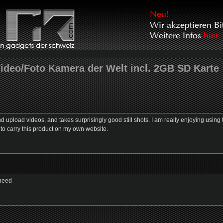
Video/Foto Kamera der Welt incl. 2GB SD Karte
 and upload videos, and takes surprisingly good still shots. I am really enjoying usi
to carry this product on my own website.
 need