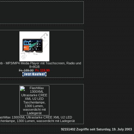
b - MP3/MP4 Media Player mit Touchscreen, Radio und
8+8GB
Fr. 189.00
Fr. 119.90
ashMax 1300XML Ultrastarke CREE XML U2 LED
chenlampe, 1300 Lumen, wasserdicht mit Ladegerät
92151402 Zugriffe seit Saturday, 19. July 2003