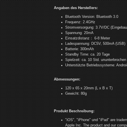
Angaben des Herstellers:
Bluetooth Version: Bluetooth 3.0
Frequenz: 2.4GHz
Stromversorgung: 3.7V/DC (Eingebaut
Spannung: 20mA
Einsatzdistanz： 6-8 Meter
Ladespannung: DC5V, 500mA (USB)
Batterie: 300mAh
Standby Time: ca. 20 Tage
Spielzeit: ca. 10 Std. ununterbrochen
Unterstützte Betriebssysteme: Androi
Abmessungen:
120 x 65 x 20mm (L x B x T)
Gewicht: 80g
Produkt Beschreibung:
"iOS", "iPhone" und "iPad" are tradem
Apple Inc. The product and our compan