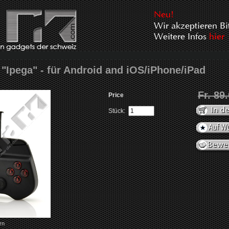
"Ipega" - für Android and iOS/iPhone/iPad
Fr. 89
Price
Stück:
rn